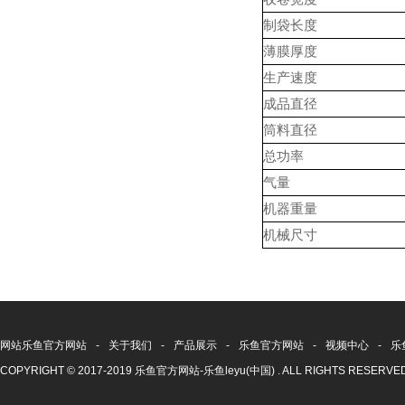
制袋长度
薄膜厚度
生产速度
成品直径
筒料直径
总功率
气量
机器重量
机械尺寸
网站乐鱼官方网站
-
关于我们
-
产品展示
-
乐鱼官方网站
-
视频中心
-
乐
COPYRIGHT © 2017-2019 乐鱼官方网站-乐鱼leyu(中国) . ALL RIGHTS RESERV