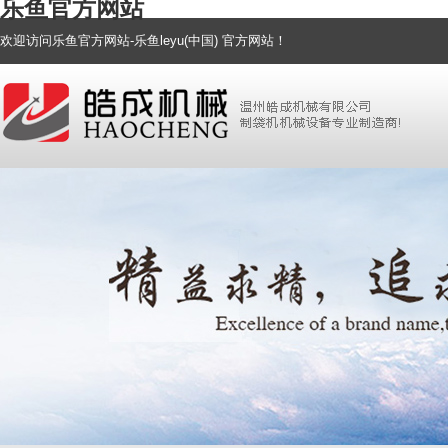
乐鱼官方网站
欢迎访问乐鱼官方网站-乐鱼leyu(中国) 官方网站！