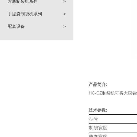
方底制袋机系列
>
手提袋制袋机系列
>
配套设备
>
产品简介:
HC-CZ制袋机可将大膜
技术参数:
型号
制袋宽度
收卷宽度