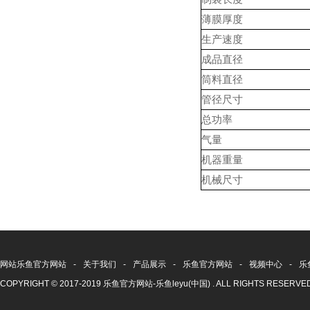
薄膜厚度
生产速度
成品直径
筒料直径
管径尺寸
总功率
气量
机器重量
机械尺寸
网站乐鱼官方网站
-
关于我们
-
产品展示
-
乐鱼官方网站
-
视频中心
-
乐
COPYRIGHT © 2017-2019 乐鱼官方网站-乐鱼leyu(中国) . ALL RIGHTS RESERV