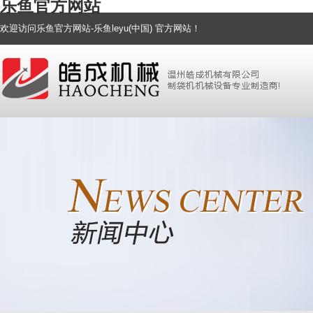
乐鱼官方网站
欢迎访问乐鱼官方网站-乐鱼leyu(中国) 官方网站！