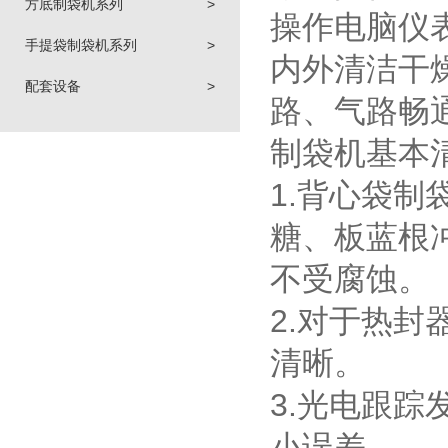
方底制袋机系列
>
操作电脑仪
手提袋制袋机系列
>
内外清洁干
配套设备
>
路、气路畅
制袋机基本
1.背心袋
糖、板蓝根
不受腐蚀。
2.对于热
清晰。
3.光电跟
小误差。